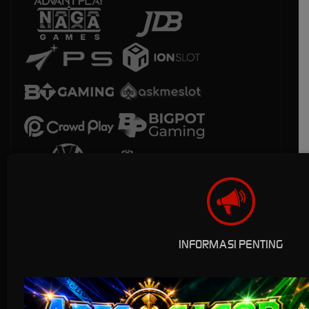
INFORMASI PENTING
Live Casino