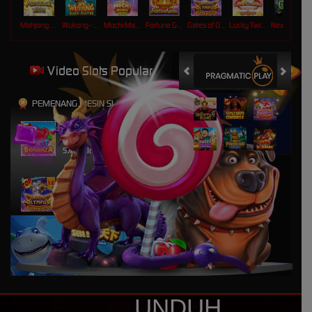
Mahjong Ways
Wukong - Black Scatter
Mochi Mania 1000
Fortune Gems
Gates of Olympus Super Scatter
Lucky Twins Nexus
Nexus The Crypt
Video Slots Popular
PEMENANG MESIN SLOT
akaigen****3
IDR
47,964,000.00
Sweet Bonanza
dal****h
IDR
39,074,000.00
Gates of Olympus Super
Scatter
dal****h
IDR
38,627,500.00
Gates of Olympus Super
Scatter
akaigen****3
UNDUH
IDR
14,556,000.00