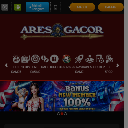
Main di
MASUK
DAFTAR
Telegram
HOT
SLOTS
LIVE
RACE
TOGEL
OLAHRAGA
CRASH
ARCADE
POKER
E-
SABUNG
GAMES
CASINO
GAME
SPORTS
AYAM