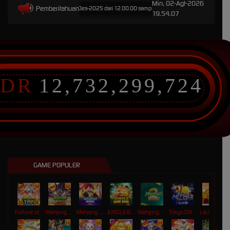
Min, 02-Agt-2026
Pemberitahuan
n Terjadwal: Opus pada 11-Des-2025 dari 12.00.00 sampai 13-Des-2026 11.59.59. Selama waktu
19.54.07
IDR
12,732,299,724
GAME POPULER
Fortune of Olympus
Mahjong Wins 3 – Black Scatter
Mahjong Magic
JUNGLE BANG BANG
Mahjong Ways 2
Tokyo Drift Nitro
Laughing Buddha Nexus