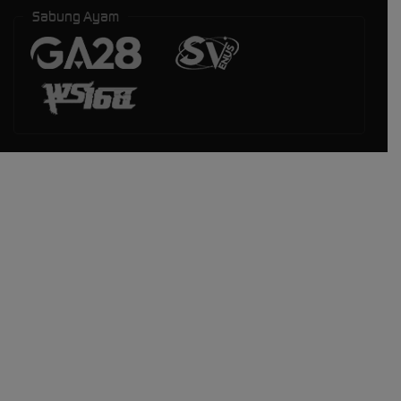
Sabung Ayam