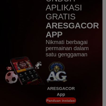
Sweet Bonanza
APLIKASI
akaigen****3
GRATIS
IDR
12,978,000.00
Sweet Bonanza
ARESGACOR
dal****h
APP
IDR
11,872,200.00
Gates of Olympus Super
Nikmati berbagai
Scatter
permainan dalam
dal****h
satu genggaman
IDR
10,428,500.00
Gates of Olympus Super
Scatter
sumadi****n
IDR
10,324,400.00
Gates of Olympus Super
Scatter
ARESGACOR
dal****h
App
IDR
9,613,800.00
Gates of Olympus Super
Panduan instalasi
Scatter