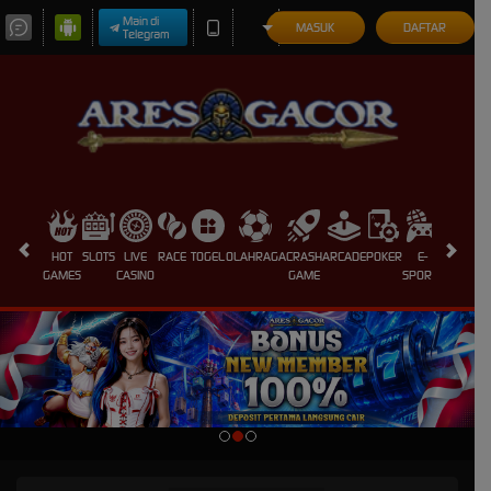
Main di
MASUK
DAFTAR
Telegram
HOT
SLOTS
LIVE
RACE
TOGEL
OLAHRAGA
CRASH
ARCADE
POKER
E-
SABUNG
GAMES
CASINO
GAME
SPORTS
AYAM