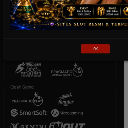
Olahraga
OK
Crash Game