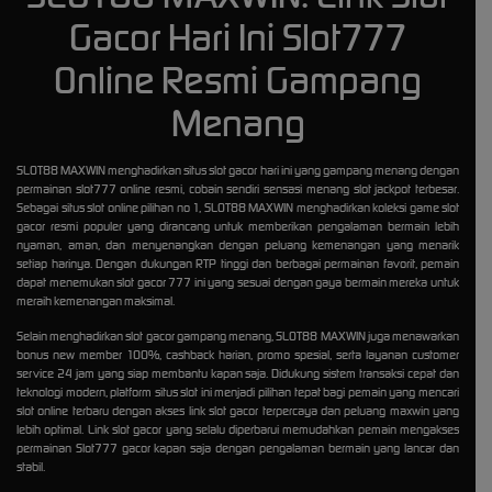
Gacor Hari Ini Slot777
Online Resmi Gampang
Menang
SLOT88 MAXWIN menghadirkan situs
slot gacor
hari ini yang gampang menang dengan
permainan slot777 online resmi, cobain sendiri sensasi menang slot jackpot terbesar.
Sebagai situs slot online pilihan no 1,
SLOT88
MAXWIN menghadirkan koleksi game slot
gacor resmi populer yang dirancang untuk memberikan pengalaman bermain lebih
nyaman, aman, dan menyenangkan dengan peluang kemenangan yang menarik
setiap harinya. Dengan dukungan RTP tinggi dan berbagai permainan favorit, pemain
dapat menemukan slot gacor 777 ini yang sesuai dengan gaya bermain mereka untuk
meraih kemenangan maksimal.
Selain menghadirkan
slot
gacor gampang menang, SLOT88 MAXWIN juga menawarkan
bonus new member 100%, cashback harian, promo spesial, serta layanan customer
service 24 jam yang siap membantu kapan saja. Didukung sistem transaksi cepat dan
teknologi modern, platform situs slot ini menjadi pilihan tepat bagi pemain yang mencari
slot online terbaru dengan akses link slot gacor terpercaya dan peluang maxwin yang
lebih optimal.
Link slot gacor
yang selalu diperbarui memudahkan pemain mengakses
permainan Slot777 gacor kapan saja dengan pengalaman bermain yang lancar dan
stabil.