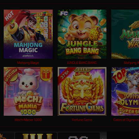
Mahjong Magic
JUNGLE BANG BANG
Mahjong 
Mochi Mania 1000
Fortune Gems
Gates of Olympus 