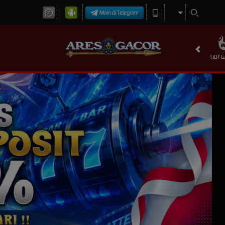
Main di Telegram
HOT 