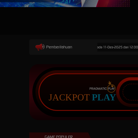
Pemberitahuan
Pemeliharaan Terjadwal: Opus pada 11-Des-2025 dari 12.00.00 sampa
JACKPOT
PLAY
GAME POPULER