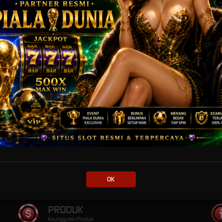
ing
Syarat dan Ketentuan
 Slot Gacor Hari Ini Slot777 O
Menang
g dengan permainan slot777 online resmi, cobain sendiri sensasi menang slot jackpot terbesar.
n pengalaman bermain lebih nyaman, aman, dan menyenangkan dengan peluang kemenangan ya
ai dengan gaya bermain mereka untuk meraih kemenangan maksimal.
arkan bonus new member 100%, cashback harian, promo spesial, serta layanan customer serv
i pemain yang mencari slot online terbaru dengan akses link slot gacor terpercaya dan peluang max
bermain yang lancar dan stabil.
OK
PRODUK
Keunggulan Produk